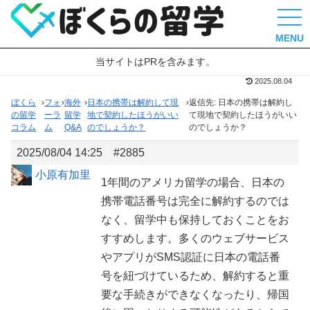
MENU
当サイトはPRを含みます。
2025.08.04
ぼくら
›
フォ
›
海外
›
日本の携帯は解約して現
›
返信先: 日本の携帯は解約し
の留学
ーラ
留学
地で契約したほうがいい
て現地で契約したほうがいい
コラム
ム
Q&A
のでしょうか？
のでしょうか？
2025/08/04 14:25
#2885
小原有加里
1年間のアメリカ留学の場合、日本の
携帯電話番号は完全に解約するのでは
なく、留学中も保持しておくことをお
すすめします。多くのウェブサービス
やアプリがSMS認証に日本の電話番
号を紐づけているため、解約すると重
要な手続きができなくなったり、帰国